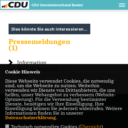
CDU Gemeindeverband Beelen
Dies könnte Sie auch interessieren...
Pressemeldungen
(1)
Information
über Wohnen im
Cookie Hinweis
Alter
Diese Webseite verwendet Cookies, die notwendig
sind, um die Webseite zu nutzen. Weiterhin
verwenden wir Dienste von Drittanbietern, die uns
helfen, unser Webangebot zu verbessern (Website-
Optmierung). Für die Verwendung bestimmter
Dienste, benötigen wir Ihre Einwilligung. Ihre
Herzlich Willkommen bei der CDU Ortsunion Beelen
Einwilligung können Sie jederzeit widerrufen. Weitere
Informationen finden Sie in unserer
Datenschutzerklärung
.
Technisch notwendige Cookies (
Übersicht
)
IMPRESSUM
DATENSCHUTZ
KONTAKT