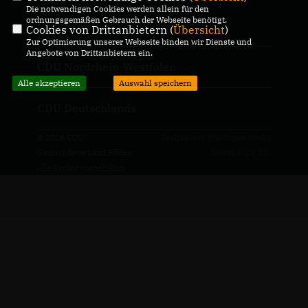
Die notwendigen Cookies werden allein für den
ordnungsgemäßen Gebrauch der Webseite benötigt.
CDU Kreisverband Warendorf-
Cookies von Drittanbietern (
Übersicht
)
Beckum
Zur Optimierung unserer Webseite binden wir Dienste und
Angebote von Drittanbietern ein.
CDU Nordrhein-Westfalen
Alle akzeptieren
Auswahl speichern
CDU Deutschlands
© 2026 CDU
Realisation: Sharkness Media
Gemeindeverband Beelen
GmbH & Co. KG
Alle Rechte vorbehalten.