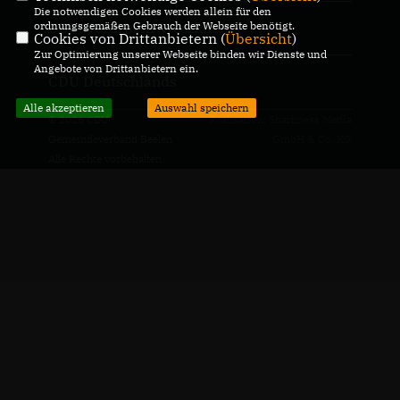
Die notwendigen Cookies werden allein für den
ordnungsgemäßen Gebrauch der Webseite benötigt.
CDU Nordrhein-Westfalen
Cookies von Drittanbietern (
Übersicht
)
Zur Optimierung unserer Webseite binden wir Dienste und
Angebote von Drittanbietern ein.
CDU Deutschlands
Alle akzeptieren
Auswahl speichern
© 2026 CDU
Realisation: Sharkness Media
Gemeindeverband Beelen
GmbH & Co. KG
Alle Rechte vorbehalten.