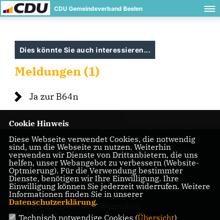
CDU Gemeindeverband Beelen
Dies könnte Sie auch interessieren...
Meldungen (1)
Ja zur B64n
Cookie Hinweis
Diese Webseite verwendet Cookies, die notwendig
sind, um die Webseite zu nutzen. Weiterhin
Herzlich Willkommen bei der CDU Ortsunion Beelen
verwenden wir Dienste von Drittanbietern, die uns
helfen, unser Webangebot zu verbessern (Website-
Optmierung). Für die Verwendung bestimmter
Dienste, benötigen wir Ihre Einwilligung. Ihre
Einwilligung können Sie jederzeit widerrufen. Weitere
IMPRESSUM
DATENSCHUTZ
KONTAKT
Informationen finden Sie in unserer
Datenschutzerklärung
.
CDU Kreisverband Warendorf-
Beckum
Technisch notwendige Cookies (
Übersicht
)