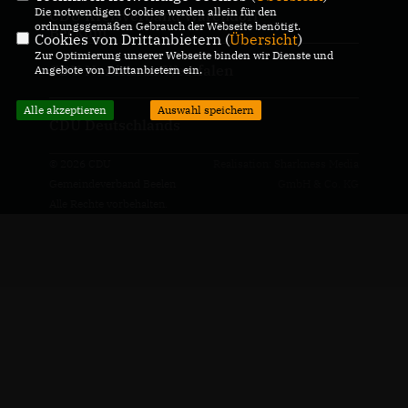
Die notwendigen Cookies werden allein für den
CDU Kreisverband Warendorf-
ordnungsgemäßen Gebrauch der Webseite benötigt.
Beckum
Cookies von Drittanbietern (
Übersicht
)
Zur Optimierung unserer Webseite binden wir Dienste und
CDU Nordrhein-Westfalen
Angebote von Drittanbietern ein.
Alle akzeptieren
Auswahl speichern
CDU Deutschlands
© 2026 CDU
Realisation: Sharkness Media
Gemeindeverband Beelen
GmbH & Co. KG
Alle Rechte vorbehalten.