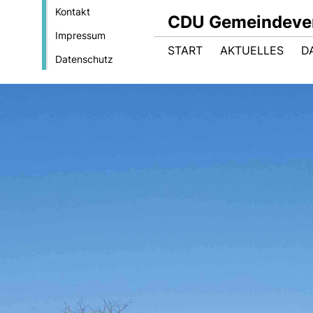
Kontakt
CDU Gemeindeve
Impressum
START
AKTUELLES
D
Datenschutz