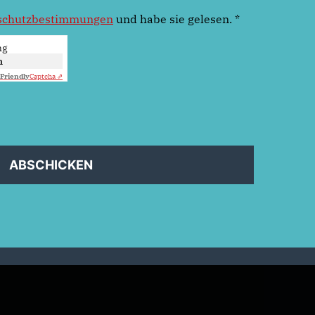
schutzbestimmungen
und habe sie gelesen.
*
ng
n
Friendly
Captcha ⇗
ABSCHICKEN