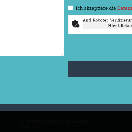
Ich akzeptiere die
Daten
Anti-Roboter-Verifizieru
Hier klicke
n
CDU Kreisverband Warendorf-
Beckum