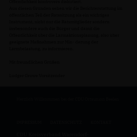
Öffentlichkeit kontrovers diskutiert.
Aus diesen Gründen sehen wir die Berichterstattung im
öffentlichen Teil der Ratssitzung als ein wichtiges
Instrument, nicht nur die Ratsmitglieder sondern
insbesondere auch die Bürger und damit die
Öffentlichkeit über die Lärmaktionsplanung, also über
geeignete Maßnahmen zur Min- derung der
Lärmbelastung, zu informieren.
Mit freundlichen Grüßen
Ludger Growe Vorsitzender
Herzlich Willkommen bei der CDU Ortsunion Beelen
IMPRESSUM
DATENSCHUTZ
KONTAKT
CDU Kreisverband Warendorf-