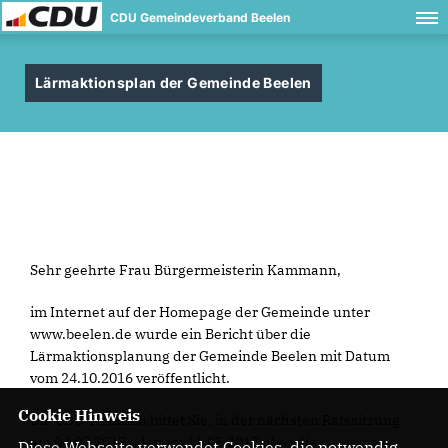
CDU Gemeindeverband Beelen
Lärmaktionsplan der Gemeinde Beelen
Sehr geehrte Frau Bürgermeisterin Kammann,
im Internet auf der Homepage der Gemeinde unter
www.beelen.de
wurde ein Bericht über die
Lärmaktionsplanung der Gemeinde Beelen mit Datum
vom 24.10.2016 veröffentlicht.
Cookie Hinweis
Die CDU-Fraktion bittet Sie, in der nächsten Ratssitzung
am 04.05.2017 oder am 11.05.2017 über die
Diese Webseite verwendet Cookies, die notwendig