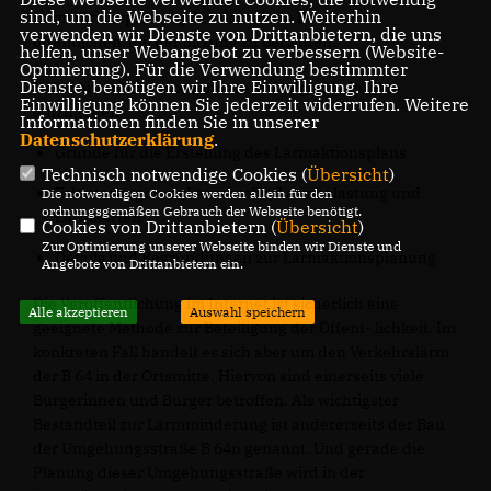
sind, um die Webseite zu nutzen. Weiterhin
Lärmaktionsplanung der Gemeinde Beelen im
verwenden wir Dienste von Drittanbietern, die uns
öffentlichen Teil der Sitzung zu berichten.
helfen, unser Webangebot zu verbessern (Website-
Optmierung). Für die Verwendung bestimmter
Dienste, benötigen wir Ihre Einwilligung. Ihre
Dabei bitten wir insbesondere auf folgende Punkte
Einwilligung können Sie jederzeit widerrufen. Weitere
einzugehen:
Informationen finden Sie in unserer
Datenschutzerklärung
.
Gründe für die Erstellung des Lärmaktionsplans
Technisch notwendige Cookies (
Übersicht
)
Erläuterungen zu Lärmquelle, Lärmbelastung und
Die notwendigen Cookies werden allein für den
ordnungsgemäßen Gebrauch der Webseite benötigt.
Lärmkarten
Cookies von Drittanbietern (
Übersicht
)
Zur Optimierung unserer Webseite binden wir Dienste und
Details und Begründungen zur Lärmaktionsplanung
Angebote von Drittanbietern ein.
Die Veröffentlichung im Internet ist sicherlich eine
Alle akzeptieren
Auswahl speichern
geeignete Methode zur Beteiligung der Öffent- lichkeit. Im
konkreten Fall handelt es sich aber um den Verkehrslärm
der B 64 in der Ortsmitte. Hiervon sind einerseits viele
Bürgerinnen und Bürger betroffen. Als wichtigster
Bestandteil zur Lärmminderung ist andererseits der Bau
der Umgehungsstraße B 64n genannt. Und gerade die
Planung dieser Umgehungsstraße wird in der