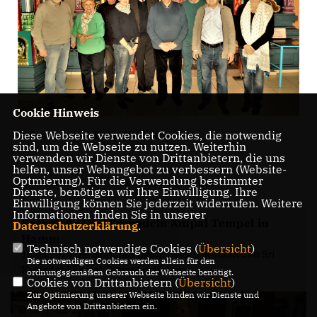
Cookie Hinweis
Diese Webseite verwendet Cookies, die notwendig
Teilnehmer der Tempelbesichtigung
sind, um die Webseite zu nutzen. Weiterhin
verwenden wir Dienste von Drittanbietern, die uns
helfen, unser Webangebot zu verbessern (Website-
Optmierung). Für die Verwendung bestimmter
Presseartikel "Die Glocke" vom 07.04.2018
Dienste, benötigen wir Ihre Einwilligung. Ihre
Einwilligung können Sie jederzeit widerrufen. Weitere
Informationen finden Sie in unserer
Besuch des Sri Kamadchi Ampal Tempel in
Datenschutzerklärung
.
Hamm
Technisch notwendige Cookies (
Übersicht
)
16.03.2018 Die Senioren Union Beelen besucht den Sri
Die notwendigen Cookies werden allein für den
Kamadchi Ampal Tempel in Hamm
ordnungsgemäßen Gebrauch der Webseite benötigt.
Cookies von Drittanbietern (
Übersicht
)
Zur Optimierung unserer Webseite binden wir Dienste und
Angebote von Drittanbietern ein.