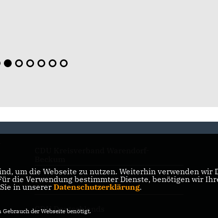
n
CDU Kreisverband Warendorf-
Beckum
nd, um die Webseite zu nutzen. Weiterhin verwenden wir Di
r die Verwendung bestimmter Dienste, benötigen wir Ihre 
CDU Nordrhein-Westfalen
 Sie in unserer
Datenschutzerklärung
.
CDU Deutschlands
Gebrauch der Webseite benötigt.