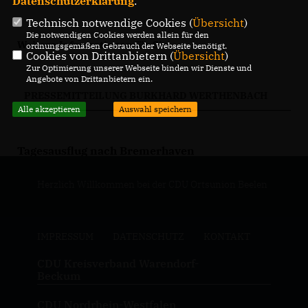
Datenschutzerklärung
.
Technisch notwendige Cookies (
Übersicht
)
Die notwendigen Cookies werden allein für den
Weitere Informationen für Sie:
ordnungsgemäßen Gebrauch der Webseite benötigt.
Cookies von Drittanbietern (
Übersicht
)
Zur Optimierung unserer Webseite binden wir Dienste und
Angebote von Drittanbietern ein.
PRESSEMITTEILUNG BURKHARD WERTHENBACH
Alle akzeptieren
Auswahl speichern
Tagesausflug nach Bremerhaven
Herzlich Willkommen bei der CDU Ortsunion Beelen
IMPRESSUM
DATENSCHUTZ
KONTAKT
CDU Kreisverband Warendorf-
Beckum
CDU Nordrhein-Westfalen