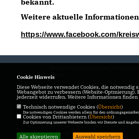
bekannt.
Weitere aktuelle Information
https://www.facebook.com/kreis
Herzlich Willkommen bei der CDU Ortsunio
Beelen
Cookie Hinweis
Diese Webseite verwendet Cookies, die notwendig si
IMPRESSUM
DATENSCHUTZ
Webangebot zu verbessern (Website-Optmierung). Fü
jederzeit widerrufen. Weitere Informationen finden
KONTAKT
Technisch notwendige Cookies (
Übersicht
)
Die notwendigen Cookies werden allein für den ordnungsgemäßen 
Cookies von Drittanbietern (
Übersicht
)
Zur Optimierung unserer Webseite binden wir Dienste und Angebot
© 2026 CDU Gemeindeverband Beelen
Alle akzeptieren
Auswahl speichern