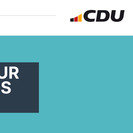
UR
IS