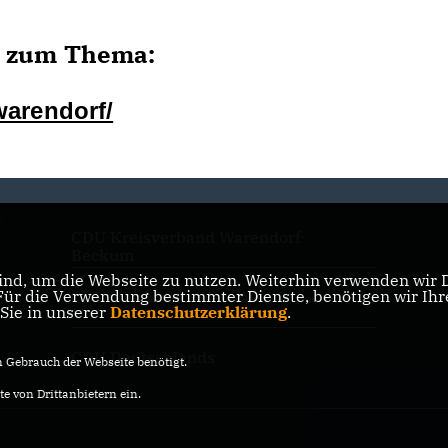
en zum Thema:
warendorf/
n
CDU Kreisverband Warendorf-
Beckum
nd, um die Webseite zu nutzen. Weiterhin verwenden wir Di
r die Verwendung bestimmter Dienste, benötigen wir Ihre 
CDU Nordrhein-Westfalen
 Sie in unserer
Datenschutzerklärung
.
CDU Deutschlands
Gebrauch der Webseite benötigt.
e von Drittanbietern ein.