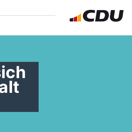
sich
alt