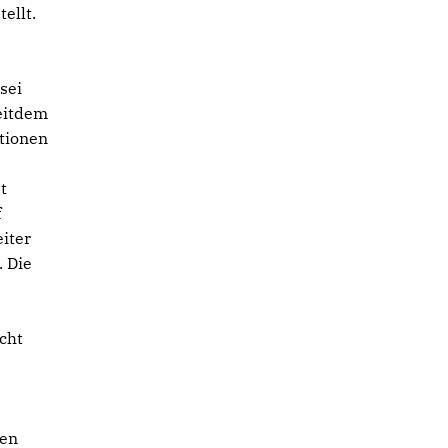
ellt.
sei
eitdem
ationen
t
f
iter
. Die
e
cht
ben