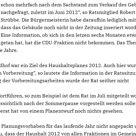
schon mehrfach nach dem Sachstand zum Verkauf des Ge
nachgefragt, zuletzt im Juni 2012“, so Ratsmitglied Robert
Strübbe. Die Bürgermeisterin habe daraufhin lediglich mitg
dass das Gebäude noch nicht in der Zeitung inseriert word
Eine Information, ob sich in den letzen sechs Monaten etw
getan hat, hat die CDU-Fraktion nicht bekommen. Das Th
e Jahre.
dhof war ein Ziel des Haushaltsplanes 2012. Auch hier wu
n Vorbereitung“, so lautete die Information in der Ratssitz
g der Vorbereitungsarbeiten wurde der Rat seither nicht
fortführen, so zum Beispiel ist dem Rat im Juli mitgeteilt w
ssichtlich nach der Sommerpause vorgestellt werden solle
erat hat von einem Planentwurf noch nichts gesehen.
s Planungsvorhaben für das laufende Jahr nicht angepackt
rzu, dass der Haushalt 2012 von allen Fraktionen im Gemei