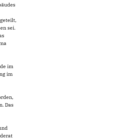
bäudes
eteilt,
en sei.
as
ema
rde im
ung im
orden,
n. Das
 und
nderat