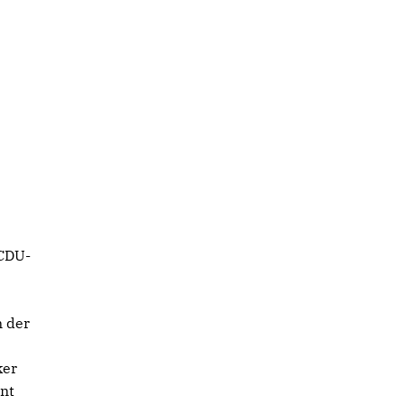
 CDU-
 der
ker
nnt